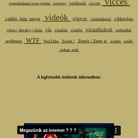
vicces
vegetáriánus vega vegán
verseny
vetélkedő
viccek
videók
vigyor
vidéki, falu, tanya
világvége
világháború
vizualizáció
víz
vírus / járvány / oltás
vízalatt
vízálló
weboldal
WTF
wellness
Zenés / Zene is
YouTube
Zenék !
zombi
zsidó
zuhan, esik
A legfrissebb őrületek időrendben: