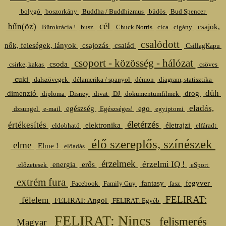
bolygó
boszorkány
Buddha / Buddhizmus
büdös
Bud Spencer
cél
bűn(öz)
csajok,
Bürokrácia !
busz
Chuck Norris
cica
cigány
csalódott
nők, feleségek, lányok
csajozás
család
CsillagKapu
csoport - közösség - hálózat
csoda
csirke, kakas
csöves
cuki
dalszövegek
délamerika / spanyol
démon
diagram, statisztika
düh
dimenzió
drog
diploma
Disney
divat
DJ
dokumentumfilmek
eladás,
egészség
ego
dzsungel
e-mail
Egészséges!
egyiptomi
életérzés
értékesítés
elektronika
életrajzi
eldobható
elfáradt
élő szereplős, színészek
elme
Elme !
előadás
érzelmek
érzelmi IQ !
energia
erős
előzetesek
eSport
extrém fura
fantasy
fegyver
Facebook
Family Guy
fasz
FELIRAT:
félelem
FELIRAT: Angol
FELIRAT: Egyéb
FELIRAT: Nincs
felismerés
Magyar