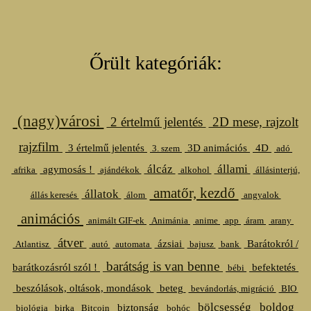
Őrült kategóriák:
(nagy)városi
2 értelmű jelentés
2D mese, rajzolt
rajzfilm
3 értelmű jelentés
3D animációs
4D
3. szem
adó
álcáz
állami
agymosás !
afrika
ajándékok
alkohol
állásinterjú,
amatőr, kezdő
állatok
állás keresés
álom
angyalok
animációs
animált GIF-ek
Animánia
anime
app
áram
arany
átver
ázsiai
Barátokról /
Atlantisz
autó
automata
bajusz
bank
barátság is van benne
barátkozásról szól !
befektetés
bébi
beszólások, oltások, mondások
beteg
bevándorlás, migráció
BIO
bölcsesség
boldog
biztonság
biológia
birka
Bitcoin
bohóc