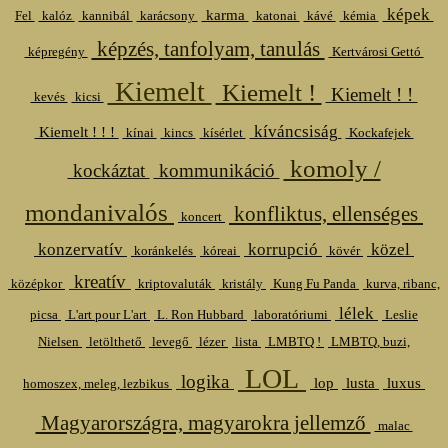
képek
karma
Fel
kalóz
kannibál
karácsony
katonai
kávé
kémia
képzés, tanfolyam, tanulás
képregény
Kertvárosi Gettó
Kiemelt
Kiemelt !
Kiemelt ! !
kevés
kicsi
kíváncsiság
Kiemelt ! ! !
kínai
kincs
kísérlet
Kockafejek
komoly /
kockáztat
kommunikáció
mondanivalós
konfliktus, ellenséges
koncert
konzervatív
korrupció
közel
koránkelés
kóreai
kövér
kreatív
középkor
kriptovaluták
kristály
Kung Fu Panda
kurva, ribanc,
lélek
picsa
L'art pour L'art
L. Ron Hubbard
laboratóriumi
Leslie
Nielsen
letölthető
levegő
lézer
lista
LMBTQ !
LMBTQ, buzi,
LOL
logika
lop
lusta
luxus
homoszex, meleg, lezbikus
Magyarországra, magyarokra jellemző
malac