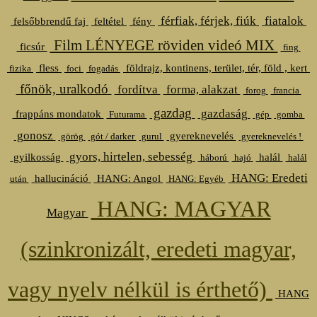
férfiak, férjek, fiúk
fiatalok
felsőbbrendű faj
feltétel
fény
Film LÉNYEGE röviden videó MIX
ficsúr
fing
fless
földrajz, kontinens, terület, tér, föld , kert
fizika
foci
fogadás
főnök, uralkodó
fordítva
forma, alakzat
forog
francia
gazdag
gazdaság
frappáns mondatok
Futurama
gép
gomba
gonosz
gyereknevelés
görög
gót / darker
gurul
gyereknevelés !
gyors, hirtelen, sebesség
gyilkosság
halál
háború
hajó
halál
HANG: Eredeti
hallucináció
HANG: Angol
után
HANG: Egyéb
HANG: MAGYAR
Magyar
(szinkronizált, eredeti magyar,
vagy nyelv nélkül is érthető)
HANG