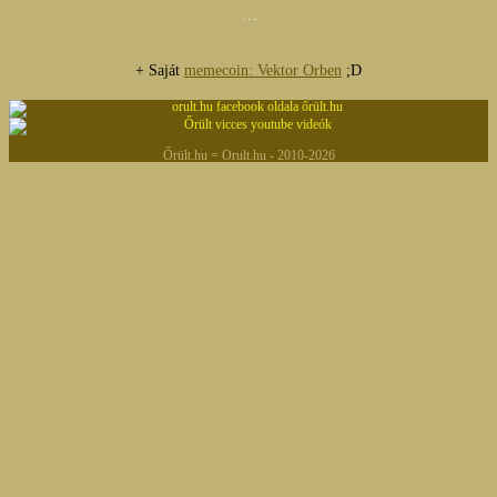
+ Saját
memecoin: Vektor Orben
;D
Őrült.hu = Orult.hu - 2010-2026