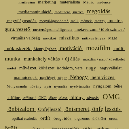
marketing
materialista
marihuána
Mátrix
medence
megoldás
médiamanipuláció
meditáció
medve
mester,
megvilágosodás
megvilágosodott !
mell
mémek
menny
guru, vezető
metaverzum / több szintes /
mesterséges intelligencia
misztikus
virtuális valóság
mexikói
mítikus lények
MLM
mozifilm
motiváció
mókuskerék
múlt
Monty Python
munka
munkahely váltás + új állás
muszlim / arab / közelkelet
nagy
művészet, költészet, irodalom, vers
nagyvállalat,
műtét
Nehogy
nem vicces
mamutcégek
nap(fény)
néger
nyugalom, béke
Nithyananda
növény
nyár
nyaralás
nyelvtanulás
OMG
öltöny
offline
offline !
ÖKO
ókor
olasz
olvasás
önbizalom
önismeret, önfejlesztés
Önfejlesztő
ordít
öreg, idős
optikai csalódás
orgazmus
örök élet
orosz
őrült
ötlet
otthon
összehasonlítás