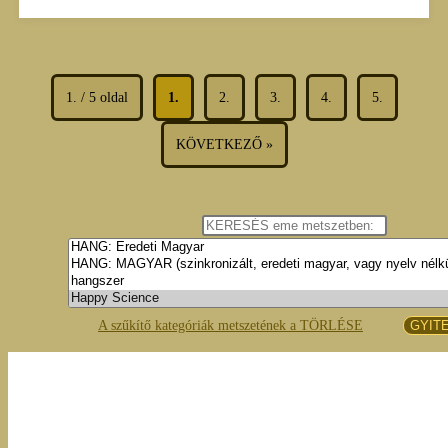
1. / 5 oldal
1.
2.
3.
4.
5.
KÖVETKEZŐ »
A szűkítő kategóriák metszetének a TÖRLÉSE