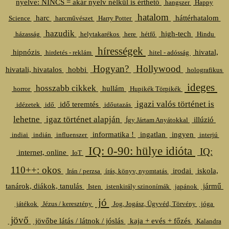
nyelve: NINCS = akár nyelv nélkül is érthető
hangszer
Happy
hatalom
harc
háttérhatalom
Science
harcművészet
Harry Potter
hazudik
high-tech
házasság
helytakarékos
here
hétfő
Hindu
hírességek
hipnózis
hivatal,
hirdetés - reklám
hitel - adósság
Hogyan?
Hollywood
hivatali, hivatalos
hobbi
holografikus
ideges
hosszabb cikkek
hullám
horror
Hupikék Törpikék
igazi valós történet is
idő teremtés
idézetek
idő
időutazás
lehetne
igaz történet alapján
illúzió
Így Jártam Anyátokkal
informatika !
ingatlan
ingyen
indiai
indián
influenszer
interjú
IQ: 0-90: hülye idióta
IQ:
internet, online
IoT
110++: okos
irodai
iskola,
Irán / perzsa
írás, könyv, nyomtatás
tanárok, diákok, tanulás
jármű
Isten
istenkirály szinonímák
japánok
jó
játékok
Jézus / keresztény
Jog, Jogász, Ügyvéd, Törvény
jóga
jövő
jövőbe látás / látnok / jóslás
kaja + evés + főzés
Kalandra