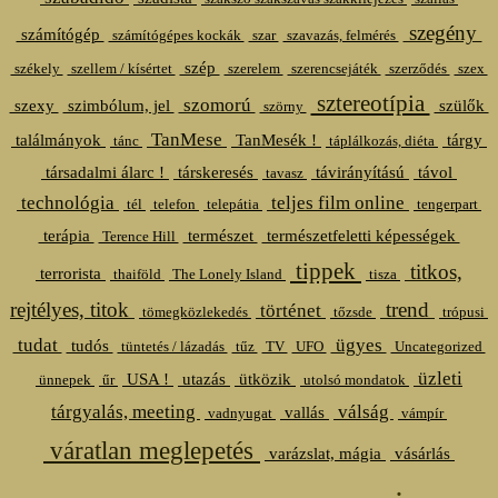
szegény
számítógép
számítógépes kockák
szar
szavazás, felmérés
szép
székely
szellem / kísértet
szerelem
szerencsejáték
szerződés
szex
sztereotípia
szomorú
szexy
szimbólum, jel
szülők
szörny
TanMese
találmányok
TanMesék !
tárgy
tánc
táplálkozás, diéta
társadalmi álarc !
társkeresés
távirányítású
távol
tavasz
technológia
teljes film online
tél
telefon
telepátia
tengerpart
terápia
természet
természetfeletti képességek
Terence Hill
tippek
titkos,
terrorista
thaiföld
The Lonely Island
tisza
rejtélyes, titok
trend
történet
tömegközlekedés
tőzsde
trópusi
tudat
ügyes
tudós
tüntetés / lázadás
tűz
TV
UFO
Uncategorized
üzleti
USA !
utazás
ütközik
ünnepek
űr
utolsó mondatok
tárgyalás, meeting
válság
vallás
vadnyugat
vámpír
váratlan meglepetés
varázslat, mágia
vásárlás