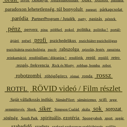
orvos
ŐsMagyar
pálmafa
paradoxon lehetetlenség, túl bonyolult
párkapcsolat
paraszt
paródia
PartnerProgram / Jutalék
pasizás
party
péntek
pénz
perverz
politika
pina
pöfékel
pokol
politika !
portál-
profi
pszichedelikus
átjáró
présel
pszichiáter pszichológus
rabszolga
pszichiátria pszichológia
pucér
rajzolás, festés
rasszista
repül
retro
reinkarnáció
rendőrállam / diktatúra !
rendőrök
repülő
rezgés, frekvencia
Rick és Morty
robban, bomba
robot
rossz
robotzombi
röhögőgörcs
ronda
római
RÖVID videó / Film részlet
ROTFL
Saját vállalkozás indítás
scifi
SámánFőzet
sámánizmus
segg
siker
sok
sorozat
semmittevés
Shrek
Simpson Család
skála
spirituális, ezotéria
sötétség
South Park
Spongyabob
sport
sugár
szabadidő
szadista
szakszó szakszavas szakkifejezés
szállás