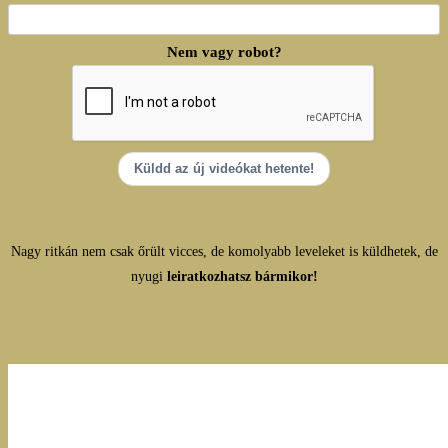
Nem vagy robot?
Küldd az új videókat hetente!
Nagy ritkán nem csak őrült vicces, de komolyabb leveleket is küldhetek, de
nyugi
leiratkozhatsz bármikor!