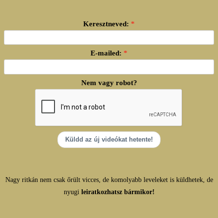
Keresztneved:
E-mailed:
Nem vagy robot?
Küldd az új videókat hetente!
Nagy ritkán nem csak őrült vicces, de komolyabb leveleket is küldhetek, de
nyugi
leiratkozhatsz bármikor!