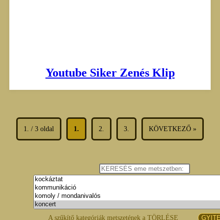
Youtube Siker Zenés Klip
1. / 3 oldal
1.
2.
3.
KÖVETKEZŐ »
A szűkítő kategóriák metszetének a TÖRLÉSE