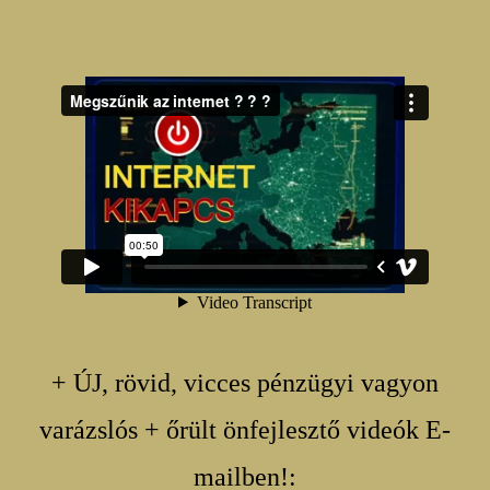
+ ÚJ, rövid, vicces pénzügyi vagyon
varázslós + őrült önfejlesztő videók E-
mailben!: