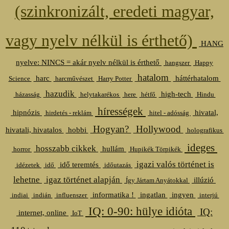
(szinkronizált, eredeti magyar,
vagy nyelv nélkül is érthető)
HANG
nyelve: NINCS = akár nyelv nélkül is érthető
hangszer
Happy
hatalom
harc
háttérhatalom
Science
harcművészet
Harry Potter
hazudik
high-tech
házasság
helytakarékos
here
hétfő
Hindu
hírességek
hipnózis
hivatal,
hirdetés - reklám
hitel - adósság
Hogyan?
Hollywood
hivatali, hivatalos
hobbi
holografikus
ideges
hosszabb cikkek
hullám
horror
Hupikék Törpikék
igazi valós történet is
idő teremtés
idézetek
idő
időutazás
lehetne
igaz történet alapján
illúzió
Így Jártam Anyátokkal
informatika !
ingatlan
ingyen
indiai
indián
influenszer
interjú
IQ: 0-90: hülye idióta
IQ:
internet, online
IoT