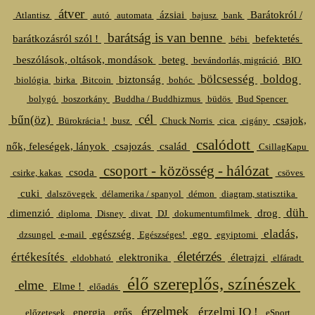
átver
ázsiai
Barátokról /
Atlantisz
autó
automata
bajusz
bank
barátság is van benne
barátkozásról szól !
befektetés
bébi
beszólások, oltások, mondások
beteg
bevándorlás, migráció
BIO
bölcsesség
boldog
biztonság
biológia
birka
Bitcoin
bohóc
bolygó
boszorkány
Buddha / Buddhizmus
büdös
Bud Spencer
cél
bűn(öz)
csajok,
Bürokrácia !
busz
Chuck Norris
cica
cigány
csalódott
nők, feleségek, lányok
csajozás
család
CsillagKapu
csoport - közösség - hálózat
csoda
csirke, kakas
csöves
cuki
dalszövegek
délamerika / spanyol
démon
diagram, statisztika
düh
dimenzió
drog
diploma
Disney
divat
DJ
dokumentumfilmek
eladás,
egészség
ego
dzsungel
e-mail
Egészséges!
egyiptomi
életérzés
értékesítés
elektronika
életrajzi
eldobható
elfáradt
élő szereplős, színészek
elme
Elme !
előadás
érzelmek
érzelmi IQ !
energia
erős
előzetesek
eSport