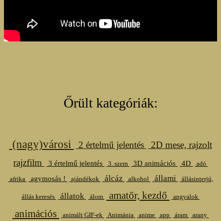
Őrült kategóriák:
(nagy)városi
2 értelmű jelentés
2D mese, rajzolt
rajzfilm
3 értelmű jelentés
3D animációs
4D
3. szem
adó
álcáz
állami
agymosás !
afrika
ajándékok
alkohol
állásinterjú,
amatőr, kezdő
állatok
állás keresés
álom
angyalok
animációs
animált GIF-ek
Animánia
anime
app
áram
arany