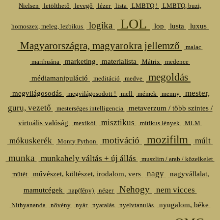
Nielsen
letölthető
levegő
lézer
lista
LMBTQ !
LMBTQ, buzi,
LOL
logika
lop
lusta
luxus
homoszex, meleg, lezbikus
Magyarországra, magyarokra jellemző
malac
marketing
materialista
marihuána
Mátrix
medence
megoldás
médiamanipuláció
meditáció
medve
mester,
megvilágosodás
megvilágosodott !
mell
mémek
menny
guru, vezető
metaverzum / több szintes /
mesterséges intelligencia
misztikus
virtuális valóság
mexikói
mítikus lények
MLM
mozifilm
motiváció
mókuskerék
múlt
Monty Python
munka
munkahely váltás + új állás
muszlim / arab / közelkelet
nagy
művészet, költészet, irodalom, vers
nagyvállalat,
műtét
Nehogy
nem vicces
mamutcégek
nap(fény)
néger
nyugalom, béke
Nithyananda
növény
nyár
nyaralás
nyelvtanulás