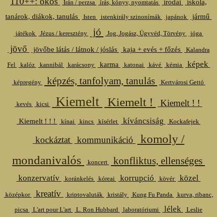
110++: okos
irodai
iskola,
Irán / perzsa
írás, könyv, nyomtatás
tanárok, diákok, tanulás
jármű
Isten
istenkirály szinonímák
japánok
jó
játékok
Jézus / keresztény
Jog, Jogász, Ügyvéd, Törvény
jóga
jövő
jövőbe látás / látnok / jóslás
kaja + evés + főzés
Kalandra
képek
karma
Fel
kalóz
kannibál
karácsony
katonai
kávé
kémia
képzés, tanfolyam, tanulás
képregény
Kertvárosi Gettó
Kiemelt
Kiemelt !
Kiemelt ! !
kevés
kicsi
kíváncsiság
Kiemelt ! ! !
kínai
kincs
kísérlet
Kockafejek
komoly /
kockáztat
kommunikáció
mondanivalós
konfliktus, ellenséges
koncert
konzervatív
korrupció
közel
koránkelés
kóreai
kövér
kreatív
középkor
kriptovaluták
kristály
Kung Fu Panda
kurva, ribanc,
lélek
picsa
L'art pour L'art
L. Ron Hubbard
laboratóriumi
Leslie