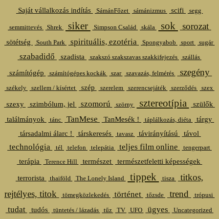
Saját vállalkozás indítás
scifi
SámánFőzet
sámánizmus
segg
siker
sok
sorozat
semmittevés
Shrek
Simpson Család
skála
spirituális, ezotéria
sötétség
South Park
Spongyabob
sport
sugár
szabadidő
szadista
szakszó szakszavas szakkifejezés
szállás
szegény
számítógép
számítógépes kockák
szar
szavazás, felmérés
szép
székely
szellem / kísértet
szerelem
szerencsejáték
szerződés
szex
sztereotípia
szomorú
szexy
szimbólum, jel
szülők
szörny
TanMese
találmányok
TanMesék !
tárgy
tánc
táplálkozás, diéta
társadalmi álarc !
társkeresés
távirányítású
távol
tavasz
technológia
teljes film online
tél
telefon
telepátia
tengerpart
terápia
természet
természetfeletti képességek
Terence Hill
tippek
titkos,
terrorista
thaiföld
The Lonely Island
tisza
rejtélyes, titok
trend
történet
tömegközlekedés
tőzsde
trópusi
tudat
ügyes
tudós
tüntetés / lázadás
tűz
TV
UFO
Uncategorized