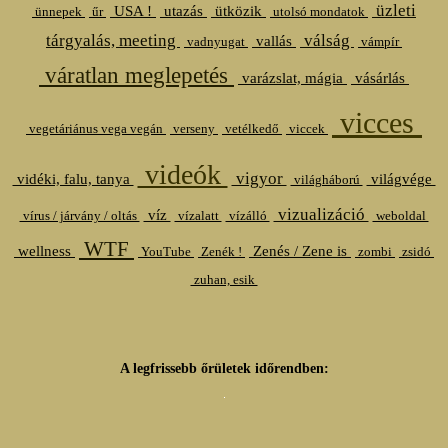
üzleti
USA !
utazás
ütközik
ünnepek
űr
utolsó mondatok
tárgyalás, meeting
válság
vallás
vadnyugat
vámpír
váratlan meglepetés
varázslat, mágia
vásárlás
vicces
vegetáriánus vega vegán
verseny
vetélkedő
viccek
videók
vigyor
vidéki, falu, tanya
világvége
világháború
vizualizáció
víz
vírus / járvány / oltás
vízalatt
vízálló
weboldal
WTF
wellness
Zenés / Zene is
YouTube
Zenék !
zombi
zsidó
zuhan, esik
A legfrissebb őrületek időrendben: