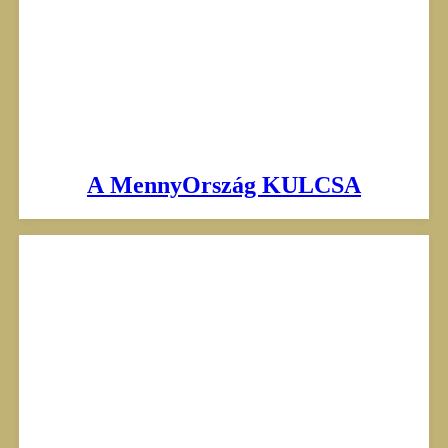
A MennyOrszág KULCSA