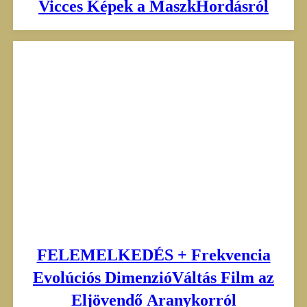
Vicces Képek a MaszkHordásról
FELEMELKEDÉS + Frekvencia
Evolúciós DimenzióVáltás Film az
Eljövendő Aranykorról