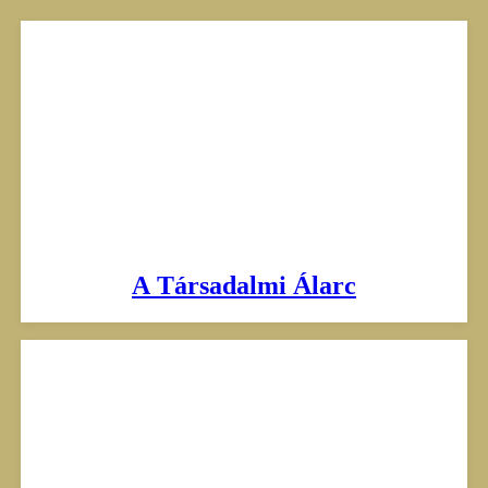
Skip
to
content
A Társadalmi Álarc