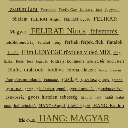
extrém fura
fantasy
fegyver
Facebook
Family Guy
fasz
FELIRAT:
félelem
FELIRAT: Angol
FELIRAT: Egyéb
FELIRAT: Nincs
felismerés
Magyar
férfiak, férjek, fiúk
fiatalok
felsőbbrendű faj
feltétel
fény
Film LÉNYEGE röviden videó MIX
ficsúr
fing
fless
földrajz, kontinens, terület, tér, föld , kert
fizika
foci
fogadás
főnök, uralkodó
fordítva
forma, alakzat
forog
francia
gazdag
gazdaság
frappáns mondatok
Futurama
gép
gomba
gonosz
gyereknevelés
görög
gót / darker
gurul
gyereknevelés !
gyors, hirtelen, sebesség
gyilkosság
halál
háború
hajó
halál
HANG: Eredeti
hallucináció
HANG: Angol
után
HANG: Egyéb
HANG: MAGYAR
Magyar