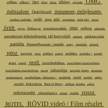
OMG
öltöny
offline
offline !
ÖKO
ókor
olasz
olvasás
önbizalom
önismeret, önfejlesztés
Önfejlesztő
ordít
öreg, idős
optikai csalódás
orgazmus
örök élet
orosz
őrült
ötlet
otthon
összehasonlítás
orvos
ŐsMagyar
pálmafa
paradoxon lehetetlenség, túl bonyolult
párkapcsolat
paraszt
paródia
PartnerProgram / Jutalék
pasizás
party
péntek
pénz
perverz
politika
pina
pöfékel
pokol
politika !
portál-
profi
pszichedelikus
átjáró
présel
pszichiáter pszichológus
rabszolga
pszichiátria pszichológia
pucér
rajzolás, festés
rasszista
repül
retro
reinkarnáció
rendőrállam / diktatúra !
rendőrök
repülő
rezgés, frekvencia
Rick és Morty
robban, bomba
robot
rossz
robotzombi
röhögőgörcs
ronda
római
RÖVID videó / Film részlet
ROTFL