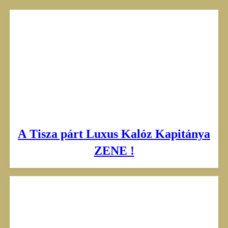
Skip
to
content
A Tisza párt Luxus Kalóz Kapitánya
ZENE !