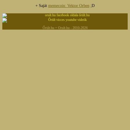
+ Saját
memecoin: Vektor Orben
;D
Őrült.hu = Orult.hu - 2010-2026