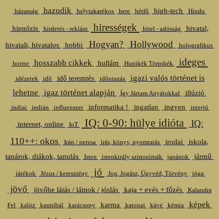
hazudik
high-tech
házasság
helytakarékos
here
hétfő
Hindu
hírességek
hipnózis
hivatal,
hirdetés - reklám
hitel - adósság
Hogyan?
Hollywood
hivatali, hivatalos
hobbi
holografikus
ideges
hosszabb cikkek
hullám
horror
Hupikék Törpikék
igazi valós történet is
idő teremtés
idézetek
idő
időutazás
lehetne
igaz történet alapján
illúzió
Így Jártam Anyátokkal
informatika !
ingatlan
ingyen
indiai
indián
influenszer
interjú
IQ: 0-90: hülye idióta
IQ:
internet, online
IoT
110++: okos
irodai
iskola,
Irán / perzsa
írás, könyv, nyomtatás
tanárok, diákok, tanulás
jármű
Isten
istenkirály szinonímák
japánok
jó
játékok
Jézus / keresztény
Jog, Jogász, Ügyvéd, Törvény
jóga
jövő
jövőbe látás / látnok / jóslás
kaja + evés + főzés
Kalandra
képek
karma
Fel
kalóz
kannibál
karácsony
katonai
kávé
kémia