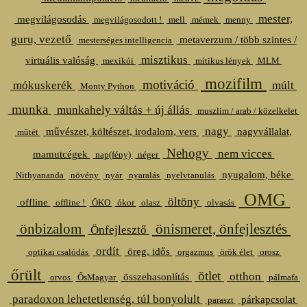
mester,
megvilágosodás
megvilágosodott !
mell
mémek
menny
guru, vezető
metaverzum / több szintes /
mesterséges intelligencia
misztikus
virtuális valóság
mexikói
mítikus lények
MLM
mozifilm
motiváció
mókuskerék
múlt
Monty Python
munka
munkahely váltás + új állás
muszlim / arab / közelkelet
nagy
művészet, költészet, irodalom, vers
nagyvállalat,
műtét
Nehogy
nem vicces
mamutcégek
nap(fény)
néger
nyugalom, béke
Nithyananda
növény
nyár
nyaralás
nyelvtanulás
OMG
öltöny
offline
offline !
ÖKO
ókor
olasz
olvasás
önbizalom
önismeret, önfejlesztés
Önfejlesztő
ordít
öreg, idős
optikai csalódás
orgazmus
örök élet
orosz
őrült
ötlet
otthon
összehasonlítás
orvos
ŐsMagyar
pálmafa
paradoxon lehetetlenség, túl bonyolult
párkapcsolat
paraszt