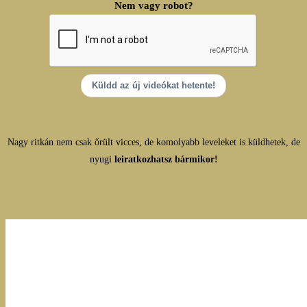
Nem vagy robot?
Küldd az új videókat hetente!
Nagy ritkán nem csak őrült vicces, de komolyabb leveleket is küldhetek, de
nyugi
leiratkozhatsz bármikor!