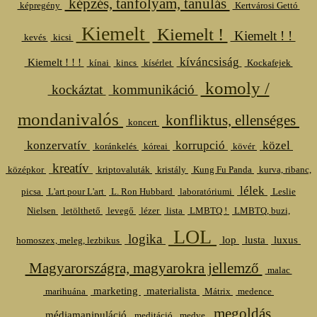
képzés, tanfolyam, tanulás
képregény
Kertvárosi Gettó
Kiemelt
Kiemelt !
Kiemelt ! !
kevés
kicsi
kíváncsiság
Kiemelt ! ! !
kínai
kincs
kísérlet
Kockafejek
komoly /
kockáztat
kommunikáció
mondanivalós
konfliktus, ellenséges
koncert
konzervatív
korrupció
közel
koránkelés
kóreai
kövér
kreatív
középkor
kriptovaluták
kristály
Kung Fu Panda
kurva, ribanc,
lélek
picsa
L'art pour L'art
L. Ron Hubbard
laboratóriumi
Leslie
Nielsen
letölthető
levegő
lézer
lista
LMBTQ !
LMBTQ, buzi,
LOL
logika
lop
lusta
luxus
homoszex, meleg, lezbikus
Magyarországra, magyarokra jellemző
malac
marketing
materialista
marihuána
Mátrix
medence
megoldás
médiamanipuláció
meditáció
medve