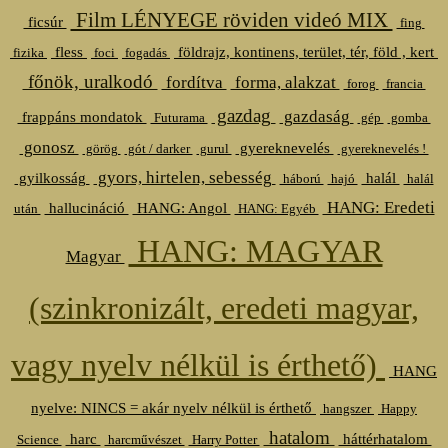
Film LÉNYEGE röviden videó MIX
ficsúr
fing
fless
földrajz, kontinens, terület, tér, föld , kert
fizika
foci
fogadás
főnök, uralkodó
fordítva
forma, alakzat
forog
francia
gazdag
gazdaság
frappáns mondatok
Futurama
gép
gomba
gonosz
gyereknevelés
görög
gót / darker
gurul
gyereknevelés !
gyors, hirtelen, sebesség
gyilkosság
halál
háború
hajó
halál
HANG: Eredeti
hallucináció
HANG: Angol
után
HANG: Egyéb
HANG: MAGYAR
Magyar
(szinkronizált, eredeti magyar,
vagy nyelv nélkül is érthető)
HANG
nyelve: NINCS = akár nyelv nélkül is érthető
hangszer
Happy
hatalom
harc
háttérhatalom
Science
harcművészet
Harry Potter