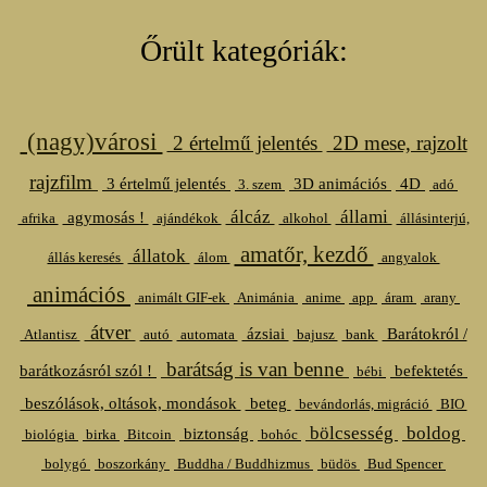
Őrült kategóriák:
(nagy)városi
2 értelmű jelentés
2D mese, rajzolt
rajzfilm
3 értelmű jelentés
3D animációs
4D
3. szem
adó
álcáz
állami
agymosás !
afrika
ajándékok
alkohol
állásinterjú,
amatőr, kezdő
állatok
állás keresés
álom
angyalok
animációs
animált GIF-ek
Animánia
anime
app
áram
arany
átver
ázsiai
Barátokról /
Atlantisz
autó
automata
bajusz
bank
barátság is van benne
barátkozásról szól !
befektetés
bébi
beszólások, oltások, mondások
beteg
bevándorlás, migráció
BIO
bölcsesség
boldog
biztonság
biológia
birka
Bitcoin
bohóc
bolygó
boszorkány
Buddha / Buddhizmus
büdös
Bud Spencer