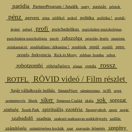
paródia
PartnerProgram / Jutalék
pasizás
party
péntek
pénz
perverz
politika
pina
pöfékel
pokol
politika !
portál-
profi
pszichedelikus
átjáró
présel
pszichiáter pszichológus
rabszolga
pszichiátria pszichológia
pucér
rajzolás, festés
rasszista
repül
retro
reinkarnáció
rendőrállam / diktatúra !
rendőrök
repülő
rezgés, frekvencia
Rick és Morty
robban, bomba
robot
rossz
robotzombi
röhögőgörcs
ronda
római
RÖVID videó / Film részlet
ROTFL
Saját vállalkozás indítás
scifi
SámánFőzet
sámánizmus
segg
siker
sok
sorozat
semmittevés
Shrek
Simpson Család
skála
spirituális, ezotéria
sötétség
South Park
Spongyabob
sport
sugár
szabadidő
szadista
szakszó szakszavas szakkifejezés
szállás
szegény
számítógép
számítógépes kockák
szar
szavazás, felmérés