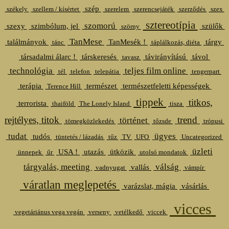
szép
székely
szellem / kísértet
szerelem
szerencsejáték
szerződés
szex
sztereotípia
szomorú
szexy
szimbólum, jel
szülők
szörny
TanMese
találmányok
TanMesék !
tárgy
tánc
táplálkozás, diéta
társadalmi álarc !
társkeresés
távirányítású
távol
tavasz
technológia
teljes film online
tél
telefon
telepátia
tengerpart
terápia
természet
természetfeletti képességek
Terence Hill
tippek
titkos,
terrorista
thaiföld
The Lonely Island
tisza
rejtélyes, titok
trend
történet
tömegközlekedés
tőzsde
trópusi
tudat
ügyes
tudós
tüntetés / lázadás
tűz
TV
UFO
Uncategorized
üzleti
USA !
utazás
ütközik
ünnepek
űr
utolsó mondatok
tárgyalás, meeting
válság
vallás
vadnyugat
vámpír
váratlan meglepetés
varázslat, mágia
vásárlás
vicces
vegetáriánus vega vegán
verseny
vetélkedő
viccek