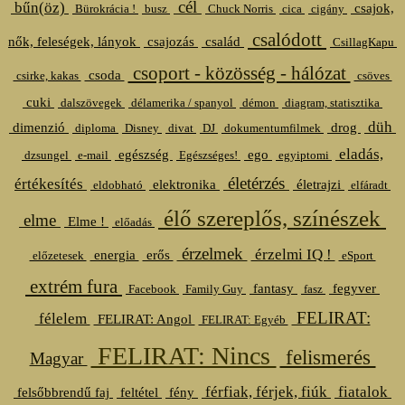
cél
bűn(öz)
csajok,
Bürokrácia !
busz
Chuck Norris
cica
cigány
csalódott
nők, feleségek, lányok
csajozás
család
CsillagKapu
csoport - közösség - hálózat
csoda
csirke, kakas
csöves
cuki
dalszövegek
délamerika / spanyol
démon
diagram, statisztika
düh
dimenzió
drog
diploma
Disney
divat
DJ
dokumentumfilmek
eladás,
egészség
ego
dzsungel
e-mail
Egészséges!
egyiptomi
életérzés
értékesítés
elektronika
életrajzi
eldobható
elfáradt
élő szereplős, színészek
elme
Elme !
előadás
érzelmek
érzelmi IQ !
energia
erős
előzetesek
eSport
extrém fura
fantasy
fegyver
Facebook
Family Guy
fasz
FELIRAT:
félelem
FELIRAT: Angol
FELIRAT: Egyéb
FELIRAT: Nincs
felismerés
Magyar
férfiak, férjek, fiúk
fiatalok
felsőbbrendű faj
feltétel
fény