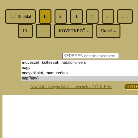
1. / 10 oldal
1.
2.
3.
4.
5.
.....
10.
.....
KÖVETKEZŐ »
Utolsó »
A szűkítő kategóriák metszetének a TÖRLÉSE