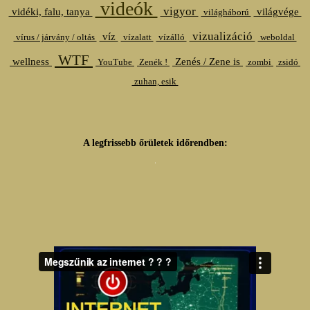
videók
vigyor
vidéki, falu, tanya
világvége
világháború
vizualizáció
víz
vírus / járvány / oltás
vízalatt
vízálló
weboldal
WTF
wellness
Zenés / Zene is
YouTube
Zenék !
zombi
zsidó
zuhan, esik
A legfrissebb őrületek időrendben: