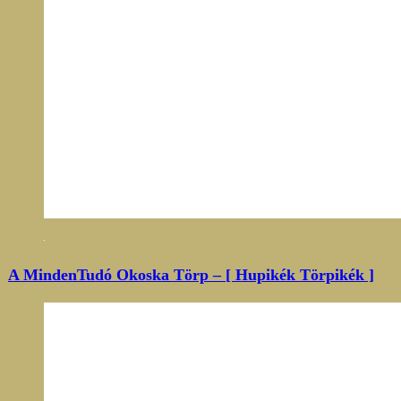
A MindenTudó Okoska Törp – [ Hupikék Törpikék ]