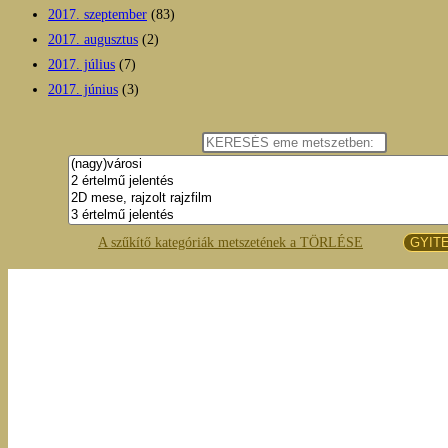
2017. szeptember
(83)
2017. augusztus
(2)
2017. július
(7)
2017. június
(3)
A szűkítő kategóriák metszetének a TÖRLÉSE