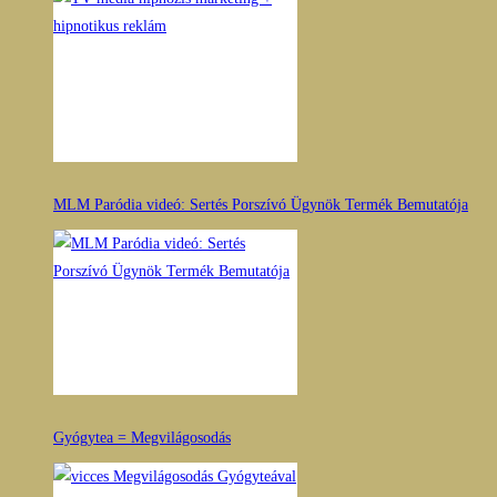
MLM Paródia videó: Sertés Porszívó Ügynök Termék Bemutatója
Gyógytea = Megvilágosodás