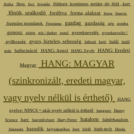
fless
földrajz, kontinens, terület, tér, föld , kert
fizika
foci
fogadás
főnök, uralkodó
fordítva
forma, alakzat
forog
francia
gazdag
gazdaság
frappáns mondatok
Futurama
gép
gomba
gonosz
gyereknevelés
görög
gót / darker
gurul
gyereknevelés !
gyors, hirtelen, sebesség
gyilkosság
halál
háború
hajó
halál
HANG: Eredeti
hallucináció
HANG: Angol
után
HANG: Egyéb
HANG: MAGYAR
Magyar
(szinkronizált, eredeti magyar,
vagy nyelv nélkül is érthető)
HANG
nyelve: NINCS = akár nyelv nélkül is érthető
hangszer
Happy
hatalom
harc
háttérhatalom
Science
harcművészet
Harry Potter
hazudik
high-tech
házasság
helytakarékos
here
hétfő
Hindu