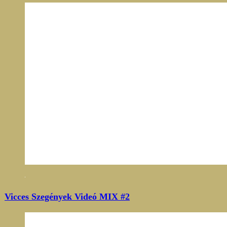
Vicces Szegények Videó MIX #2