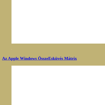
Az Apple Windows ÖsszeEsküvés Mátrix