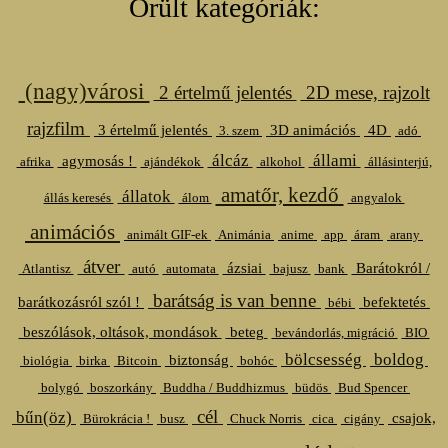
Őrült kategóriák:
(nagy)városi
2 értelmű jelentés
2D mese, rajzolt
rajzfilm
3 értelmű jelentés
3D animációs
4D
3. szem
adó
álcáz
állami
agymosás !
afrika
ajándékok
alkohol
állásinterjú,
amatőr, kezdő
állatok
állás keresés
álom
angyalok
animációs
animált GIF-ek
Animánia
anime
app
áram
arany
átver
ázsiai
Barátokról /
Atlantisz
autó
automata
bajusz
bank
barátság is van benne
barátkozásról szól !
befektetés
bébi
beszólások, oltások, mondások
beteg
bevándorlás, migráció
BIO
bölcsesség
boldog
biztonság
biológia
birka
Bitcoin
bohóc
bolygó
boszorkány
Buddha / Buddhizmus
büdös
Bud Spencer
cél
bűn(öz)
csajok,
Bürokrácia !
busz
Chuck Norris
cica
cigány