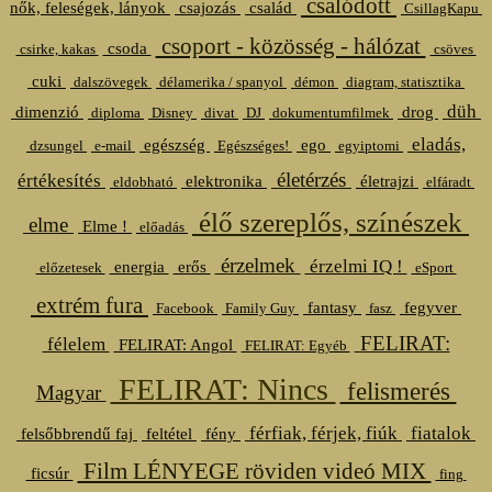
csalódott
nők, feleségek, lányok
csajozás
család
CsillagKapu
csoport - közösség - hálózat
csoda
csirke, kakas
csöves
cuki
dalszövegek
délamerika / spanyol
démon
diagram, statisztika
düh
dimenzió
drog
diploma
Disney
divat
DJ
dokumentumfilmek
eladás,
egészség
ego
dzsungel
e-mail
Egészséges!
egyiptomi
életérzés
értékesítés
elektronika
életrajzi
eldobható
elfáradt
élő szereplős, színészek
elme
Elme !
előadás
érzelmek
érzelmi IQ !
energia
erős
előzetesek
eSport
extrém fura
fantasy
fegyver
Facebook
Family Guy
fasz
FELIRAT:
félelem
FELIRAT: Angol
FELIRAT: Egyéb
FELIRAT: Nincs
felismerés
Magyar
férfiak, férjek, fiúk
fiatalok
felsőbbrendű faj
feltétel
fény
Film LÉNYEGE röviden videó MIX
ficsúr
fing