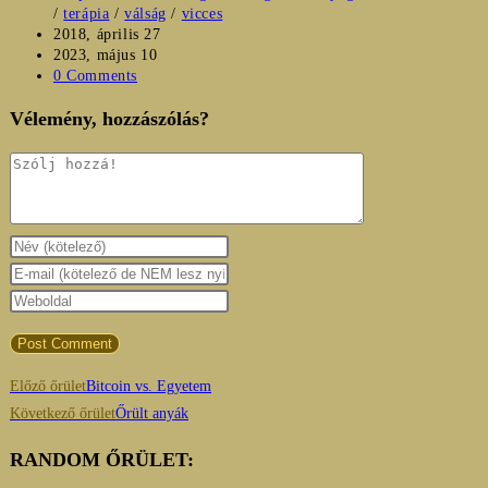
/
terápia
/
válság
/
vicces
Post
2018, április 27
published:
Post
2023, május 10
last
Post
0 Comments
modified:
comments:
Vélemény, hozzászólás?
Hozzászólás
Enter
your
Enter
name
your
Enter
or
email
your
username
address
website
to
to
URL
Read
Előző őrület
Bitcoin vs. Egyetem
comment
comment
(optional)
more
Következő őrület
Őrült anyák
articles
RANDOM ŐRÜLET: