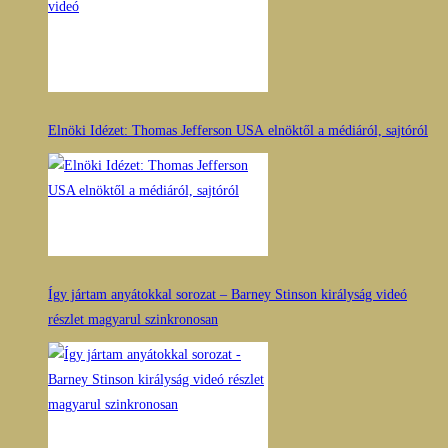
Elnöki Idézet: Thomas Jefferson USA elnöktől a médiáról, sajtóról
Így jártam anyátokkal sorozat – Barney Stinson királyság videó
részlet magyarul szinkronosan