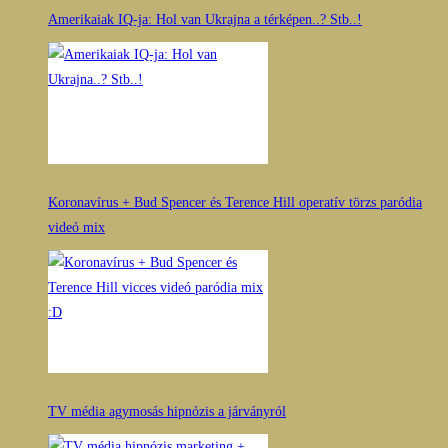
Amerikaiak IQ-ja: Hol van Ukrajna a térképen..? Stb..!
Koronavírus + Bud Spencer és Terence Hill operatív törzs paródia
videó mix
TV média agymosás hipnózis a járványról