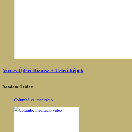
Vicces ÚjÉvi Biznisz + Üzleti képek
Random Őrület:
Columbó vs. meditáció