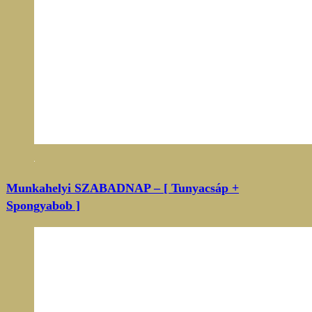
Munkahelyi SZABADNAP – [ Tunyacsáp +
Spongyabob ]