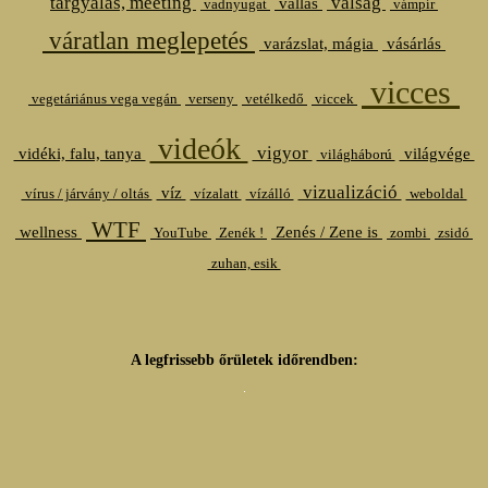
tárgyalás, meeting
válság
vallás
vadnyugat
vámpír
váratlan meglepetés
varázslat, mágia
vásárlás
vicces
vegetáriánus vega vegán
verseny
vetélkedő
viccek
videók
vigyor
vidéki, falu, tanya
világvége
világháború
vizualizáció
víz
vírus / járvány / oltás
vízalatt
vízálló
weboldal
WTF
wellness
Zenés / Zene is
YouTube
Zenék !
zombi
zsidó
zuhan, esik
A legfrissebb őrületek időrendben: