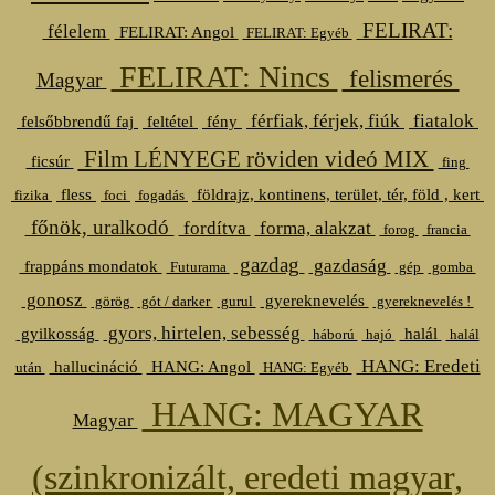
FELIRAT:
félelem
FELIRAT: Angol
FELIRAT: Egyéb
FELIRAT: Nincs
felismerés
Magyar
férfiak, férjek, fiúk
fiatalok
felsőbbrendű faj
feltétel
fény
Film LÉNYEGE röviden videó MIX
ficsúr
fing
fless
földrajz, kontinens, terület, tér, föld , kert
fizika
foci
fogadás
főnök, uralkodó
fordítva
forma, alakzat
forog
francia
gazdag
gazdaság
frappáns mondatok
Futurama
gép
gomba
gonosz
gyereknevelés
görög
gót / darker
gurul
gyereknevelés !
gyors, hirtelen, sebesség
gyilkosság
halál
háború
hajó
halál
HANG: Eredeti
hallucináció
HANG: Angol
után
HANG: Egyéb
HANG: MAGYAR
Magyar
(szinkronizált, eredeti magyar,