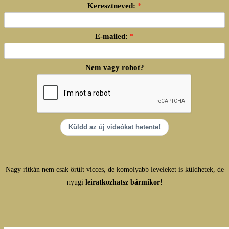
Keresztneved:
E-mailed:
Nem vagy robot?
Küldd az új videókat hetente!
Nagy ritkán nem csak őrült vicces, de komolyabb leveleket is küldhetek, de
nyugi
leiratkozhatsz bármikor!