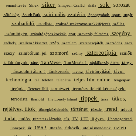
siker
sok
sorozat
semmittevés
Shrek
Simpson Család
skála
spirituális, ezotéria
sötétség
South Park
Spongyabob
sport
sugár
szabadidő
szadista
szakszó szakszavas szakkifejezés
szállás
szegény
számítógép
számítógépes kockák
szar
szavazás, felmérés
szép
székely
szellem / kísértet
szerelem
szerencsejáték
szerződés
szex
sztereotípia
szomorú
szexy
szimbólum, jel
szülők
szörny
TanMese
találmányok
TanMesék !
tárgy
tánc
táplálkozás, diéta
társadalmi álarc !
társkeresés
távirányítású
távol
tavasz
technológia
teljes film online
tél
telefon
telepátia
tengerpart
terápia
természet
természetfeletti képességek
Terence Hill
tippek
titkos,
terrorista
thaiföld
The Lonely Island
tisza
rejtélyes, titok
trend
történet
tömegközlekedés
tőzsde
trópusi
tudat
ügyes
tudós
tüntetés / lázadás
tűz
TV
UFO
Uncategorized
üzleti
USA !
utazás
ütközik
ünnepek
űr
utolsó mondatok