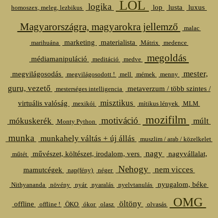
LOL
logika
lop
lusta
luxus
homoszex, meleg, lezbikus
Magyarországra, magyarokra jellemző
malac
marketing
materialista
marihuána
Mátrix
medence
megoldás
médiamanipuláció
meditáció
medve
mester,
megvilágosodás
megvilágosodott !
mell
mémek
menny
guru, vezető
metaverzum / több szintes /
mesterséges intelligencia
misztikus
virtuális valóság
mexikói
mítikus lények
MLM
mozifilm
motiváció
mókuskerék
múlt
Monty Python
munka
munkahely váltás + új állás
muszlim / arab / közelkelet
nagy
művészet, költészet, irodalom, vers
nagyvállalat,
műtét
Nehogy
nem vicces
mamutcégek
nap(fény)
néger
nyugalom, béke
Nithyananda
növény
nyár
nyaralás
nyelvtanulás
OMG
öltöny
offline
offline !
ÖKO
ókor
olasz
olvasás