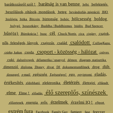
barátság is van benne
barátkozásról szól !
befektetés
bébi
beszólások, oltások, mondások
beteg
bevándorlás, migráció
BIO
bölcsesség
boldog
biztonság
biológia
birka
Bitcoin
bohóc
bolygó
boszorkány
Buddha / Buddhizmus
büdös
Bud Spencer
cél
bűn(öz)
csajok,
Bürokrácia !
busz
Chuck Norris
cica
cigány
csalódott
nők, feleségek, lányok
csajozás
család
CsillagKapu
csoport - közösség - hálózat
csoda
csirke, kakas
csöves
cuki
dalszövegek
délamerika / spanyol
démon
diagram, statisztika
düh
dimenzió
drog
diploma
Disney
divat
DJ
dokumentumfilmek
eladás,
egészség
ego
dzsungel
e-mail
Egészséges!
egyiptomi
életérzés
értékesítés
elektronika
életrajzi
eldobható
elfáradt
élő szereplős, színészek
elme
Elme !
előadás
érzelmek
érzelmi IQ !
energia
erős
előzetesek
eSport
extrém fura
fantasy
fegyver
Facebook
Family Guy
fasz