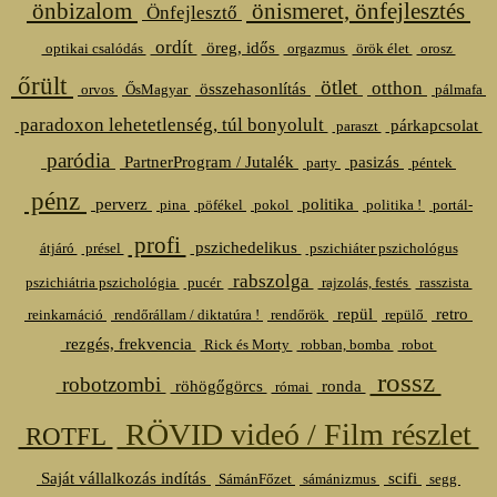
önbizalom
önismeret, önfejlesztés
Önfejlesztő
ordít
öreg, idős
optikai csalódás
orgazmus
örök élet
orosz
őrült
ötlet
otthon
összehasonlítás
orvos
ŐsMagyar
pálmafa
paradoxon lehetetlenség, túl bonyolult
párkapcsolat
paraszt
paródia
PartnerProgram / Jutalék
pasizás
party
péntek
pénz
perverz
politika
pina
pöfékel
pokol
politika !
portál-
profi
pszichedelikus
átjáró
présel
pszichiáter pszichológus
rabszolga
pszichiátria pszichológia
pucér
rajzolás, festés
rasszista
repül
retro
reinkarnáció
rendőrállam / diktatúra !
rendőrök
repülő
rezgés, frekvencia
Rick és Morty
robban, bomba
robot
rossz
robotzombi
röhögőgörcs
ronda
római
RÖVID videó / Film részlet
ROTFL
Saját vállalkozás indítás
scifi
SámánFőzet
sámánizmus
segg