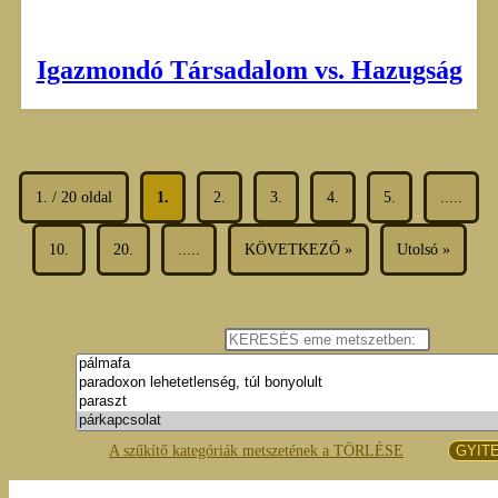
Igazmondó Társadalom vs. Hazugság
1. / 20 oldal
1.
2.
3.
4.
5.
.....
10.
20.
.....
KÖVETKEZŐ »
Utolsó »
A szűkítő kategóriák metszetének a TÖRLÉSE