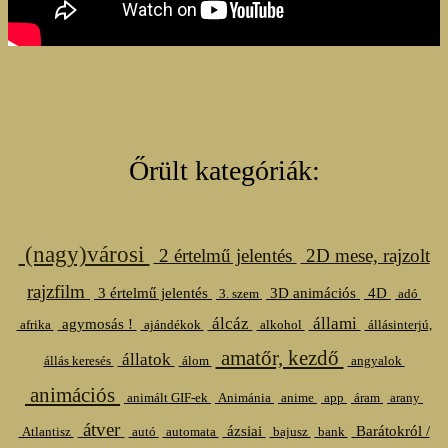
Őrült kategóriák:
(nagy)városi
2 értelmű jelentés
2D mese, rajzolt
rajzfilm
3 értelmű jelentés
3D animációs
4D
3. szem
adó
álcáz
állami
agymosás !
afrika
ajándékok
alkohol
állásinterjú,
amatőr, kezdő
állatok
állás keresés
álom
angyalok
animációs
animált GIF-ek
Animánia
anime
app
áram
arany
átver
ázsiai
Barátokról /
Atlantisz
autó
automata
bajusz
bank