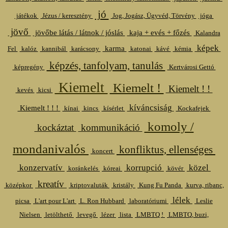
jó
játékok
Jézus / keresztény
Jog, Jogász, Ügyvéd, Törvény
jóga
jövő
jövőbe látás / látnok / jóslás
kaja + evés + főzés
Kalandra
képek
karma
Fel
kalóz
kannibál
karácsony
katonai
kávé
kémia
képzés, tanfolyam, tanulás
képregény
Kertvárosi Gettó
Kiemelt
Kiemelt !
Kiemelt ! !
kevés
kicsi
kíváncsiság
Kiemelt ! ! !
kínai
kincs
kísérlet
Kockafejek
komoly /
kockáztat
kommunikáció
mondanivalós
konfliktus, ellenséges
koncert
konzervatív
korrupció
közel
koránkelés
kóreai
kövér
kreatív
középkor
kriptovaluták
kristály
Kung Fu Panda
kurva, ribanc,
lélek
picsa
L'art pour L'art
L. Ron Hubbard
laboratóriumi
Leslie
Nielsen
letölthető
levegő
lézer
lista
LMBTQ !
LMBTQ, buzi,