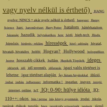
vagy nyelv nélkül is érthető)
HANG
nyelve: NINCS = akár nyelv nélkül is érthető
hangszer
Happy
hatalom
harc
háttérhatalom
Science
harcművészet
Harry Potter
hazudik
high-tech
házasság
helytakarékos
here
hétfő
Hindu
hírességek
hipnózis
hivatal,
hirdetés - reklám
hitel - adósság
Hogyan?
Hollywood
hivatali, hivatalos
hobbi
holografikus
ideges
hosszabb cikkek
hullám
horror
Hupikék Törpikék
igazi valós történet is
idő teremtés
idézetek
idő
időutazás
lehetne
igaz történet alapján
illúzió
Így Jártam Anyátokkal
informatika !
ingatlan
ingyen
indiai
indián
influenszer
interjú
IQ: 0-90: hülye idióta
IQ:
internet, online
IoT
110++: okos
irodai
iskola,
Irán / perzsa
írás, könyv, nyomtatás
tanárok, diákok, tanulás
jármű
Isten
istenkirály szinonímák
japánok