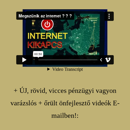
+ ÚJ, rövid, vicces pénzügyi vagyon
varázslós + őrült önfejlesztő videók E-
mailben!: