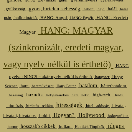
görög
gót / darker
gurul
gyereknevelés !
gyors, hirtelen, sebesség
gyilkosság
halál
háború
hajó
halál
HANG: Eredeti
hallucináció
HANG: Angol
után
HANG: Egyéb
HANG: MAGYAR
Magyar
(szinkronizált, eredeti magyar,
vagy nyelv nélkül is érthető)
HANG
nyelve: NINCS = akár nyelv nélkül is érthető
hangszer
Happy
hatalom
harc
háttérhatalom
Science
harcművészet
Harry Potter
hazudik
high-tech
házasság
helytakarékos
here
hétfő
Hindu
hírességek
hipnózis
hivatal,
hirdetés - reklám
hitel - adósság
Hogyan?
Hollywood
hivatali, hivatalos
hobbi
holografikus
ideges
hosszabb cikkek
hullám
horror
Hupikék Törpikék