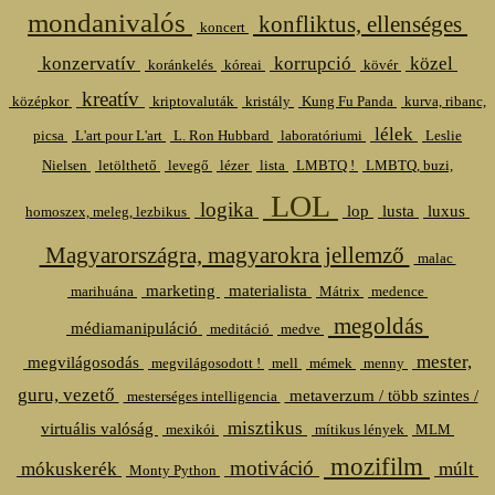
mondanivalós
konfliktus, ellenséges
koncert
konzervatív
korrupció
közel
koránkelés
kóreai
kövér
kreatív
középkor
kriptovaluták
kristály
Kung Fu Panda
kurva, ribanc,
lélek
picsa
L'art pour L'art
L. Ron Hubbard
laboratóriumi
Leslie
Nielsen
letölthető
levegő
lézer
lista
LMBTQ !
LMBTQ, buzi,
LOL
logika
lop
lusta
luxus
homoszex, meleg, lezbikus
Magyarországra, magyarokra jellemző
malac
marketing
materialista
marihuána
Mátrix
medence
megoldás
médiamanipuláció
meditáció
medve
mester,
megvilágosodás
megvilágosodott !
mell
mémek
menny
guru, vezető
metaverzum / több szintes /
mesterséges intelligencia
misztikus
virtuális valóság
mexikói
mítikus lények
MLM
mozifilm
motiváció
mókuskerék
múlt
Monty Python