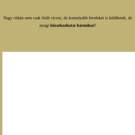
Nagy ritkán nem csak őrült vicces, de komolyabb leveleket is küldhetek, de
nyugi
leiratkozhatsz bármikor!