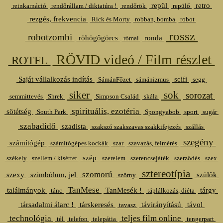
repül
retro
reinkarnáció
rendőrállam / diktatúra !
rendőrök
repülő
rezgés, frekvencia
Rick és Morty
robban, bomba
robot
rossz
robotzombi
röhögőgörcs
ronda
római
RÖVID videó / Film részlet
ROTFL
Saját vállalkozás indítás
scifi
SámánFőzet
sámánizmus
segg
siker
sok
sorozat
semmittevés
Shrek
Simpson Család
skála
spirituális, ezotéria
sötétség
South Park
Spongyabob
sport
sugár
szabadidő
szadista
szakszó szakszavas szakkifejezés
szállás
szegény
számítógép
számítógépes kockák
szar
szavazás, felmérés
szép
székely
szellem / kísértet
szerelem
szerencsejáték
szerződés
szex
sztereotípia
szomorú
szexy
szimbólum, jel
szülők
szörny
TanMese
találmányok
TanMesék !
tárgy
tánc
táplálkozás, diéta
társadalmi álarc !
társkeresés
távirányítású
távol
tavasz
technológia
teljes film online
tél
telefon
telepátia
tengerpart