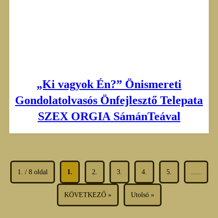
„Ki vagyok Én?” Önismereti
Gondolatolvasós Önfejlesztő Telepata
SZEX ORGIA SámánTeával
1. / 8 oldal
1.
2.
3.
4.
5.
.....
KÖVETKEZŐ »
Utolsó »