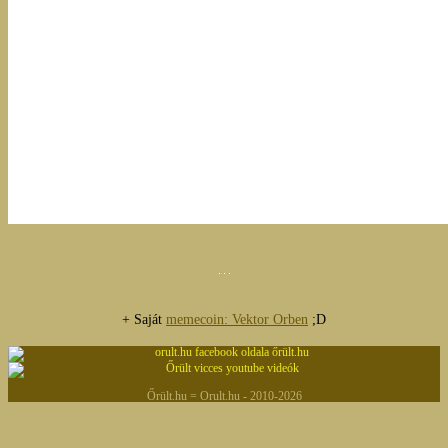
+ Saját
memecoin: Vektor Orben
;D
Őrült.hu = Orult.hu - 2010-2026