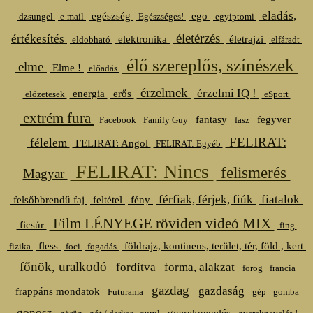
eladás,
egészség
ego
dzsungel
e-mail
Egészséges!
egyiptomi
életérzés
értékesítés
elektronika
életrajzi
eldobható
elfáradt
élő szereplős, színészek
elme
Elme !
előadás
érzelmek
érzelmi IQ !
energia
erős
előzetesek
eSport
extrém fura
fantasy
fegyver
Facebook
Family Guy
fasz
FELIRAT:
félelem
FELIRAT: Angol
FELIRAT: Egyéb
FELIRAT: Nincs
felismerés
Magyar
férfiak, férjek, fiúk
fiatalok
felsőbbrendű faj
feltétel
fény
Film LÉNYEGE röviden videó MIX
ficsúr
fing
fless
földrajz, kontinens, terület, tér, föld , kert
fizika
foci
fogadás
főnök, uralkodó
fordítva
forma, alakzat
forog
francia
gazdag
gazdaság
frappáns mondatok
Futurama
gép
gomba
gonosz
gyereknevelés