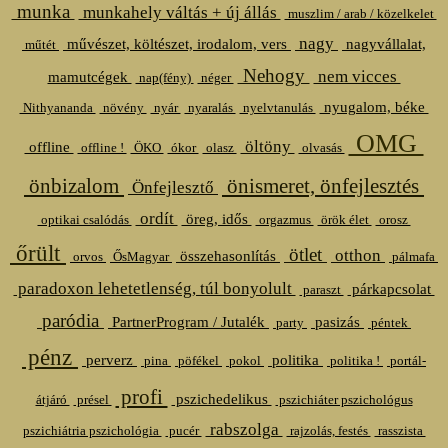
munka
munkahely váltás + új állás
muszlim / arab / közelkelet
nagy
művészet, költészet, irodalom, vers
nagyvállalat,
műtét
Nehogy
nem vicces
mamutcégek
nap(fény)
néger
nyugalom, béke
Nithyananda
növény
nyár
nyaralás
nyelvtanulás
OMG
öltöny
offline
offline !
ÖKO
ókor
olasz
olvasás
önbizalom
önismeret, önfejlesztés
Önfejlesztő
ordít
öreg, idős
optikai csalódás
orgazmus
örök élet
orosz
őrült
ötlet
otthon
összehasonlítás
orvos
ŐsMagyar
pálmafa
paradoxon lehetetlenség, túl bonyolult
párkapcsolat
paraszt
paródia
PartnerProgram / Jutalék
pasizás
party
péntek
pénz
perverz
politika
pina
pöfékel
pokol
politika !
portál-
profi
pszichedelikus
átjáró
présel
pszichiáter pszichológus
rabszolga
pszichiátria pszichológia
pucér
rajzolás, festés
rasszista