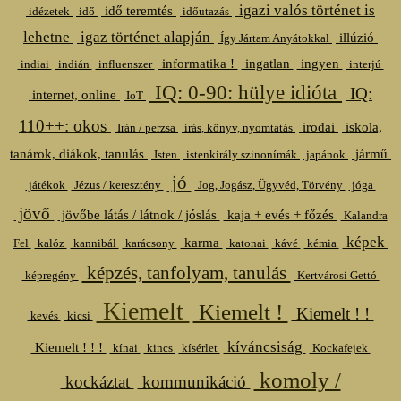
igazi valós történet is
idő teremtés
idézetek
idő
időutazás
lehetne
igaz történet alapján
illúzió
Így Jártam Anyátokkal
informatika !
ingatlan
ingyen
indiai
indián
influenszer
interjú
IQ: 0-90: hülye idióta
IQ:
internet, online
IoT
110++: okos
irodai
iskola,
Irán / perzsa
írás, könyv, nyomtatás
tanárok, diákok, tanulás
jármű
Isten
istenkirály szinonímák
japánok
jó
játékok
Jézus / keresztény
Jog, Jogász, Ügyvéd, Törvény
jóga
jövő
jövőbe látás / látnok / jóslás
kaja + evés + főzés
Kalandra
képek
karma
Fel
kalóz
kannibál
karácsony
katonai
kávé
kémia
képzés, tanfolyam, tanulás
képregény
Kertvárosi Gettó
Kiemelt
Kiemelt !
Kiemelt ! !
kevés
kicsi
kíváncsiság
Kiemelt ! ! !
kínai
kincs
kísérlet
Kockafejek
komoly /
kockáztat
kommunikáció