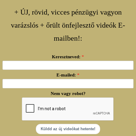
+ ÚJ, rövid, vicces pénzügyi vagyon
varázslós + őrült önfejlesztő videók E-
mailben!:
Keresztneved:
E-mailed:
Nem vagy robot?
Küldd az új videókat hetente!