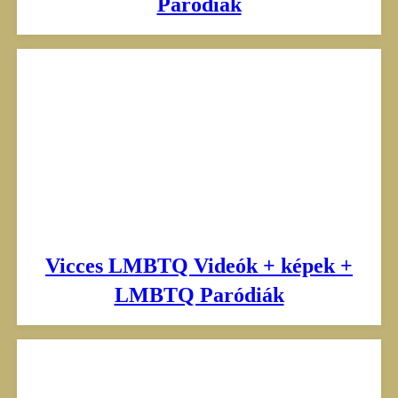
Paródiák
Vicces LMBTQ Videók + képek +
LMBTQ Paródiák