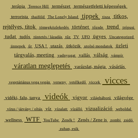
terápia
természet
természetfeletti képességek
Terence Hill
tippek
titkos,
terrorista
thaiföld
The Lonely Island
tisza
rejtélyes, titok
trend
történet
tömegközlekedés
tőzsde
trópusi
tudat
ügyes
tudós
tüntetés / lázadás
tűz
TV
UFO
Uncategorized
üzleti
USA !
utazás
ütközik
ünnepek
űr
utolsó mondatok
tárgyalás, meeting
válság
vallás
vadnyugat
vámpír
váratlan meglepetés
varázslat, mágia
vásárlás
vicces
vegetáriánus vega vegán
verseny
vetélkedő
viccek
videók
vigyor
vidéki, falu, tanya
világvége
világháború
vizualizáció
víz
vírus / járvány / oltás
vízalatt
vízálló
weboldal
WTF
wellness
Zenés / Zene is
YouTube
Zenék !
zombi
zsidó
zuhan, esik