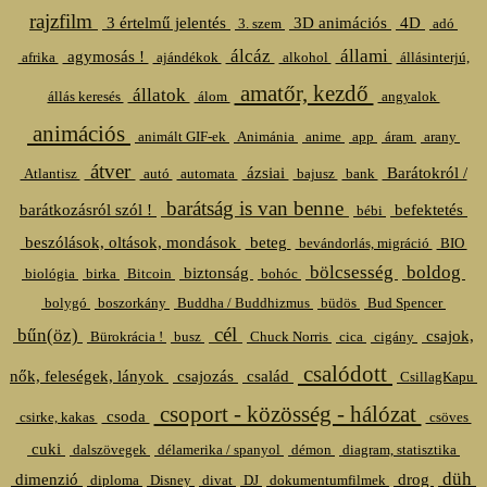
rajzfilm
3 értelmű jelentés
3D animációs
4D
3. szem
adó
álcáz
állami
agymosás !
afrika
ajándékok
alkohol
állásinterjú,
amatőr, kezdő
állatok
állás keresés
álom
angyalok
animációs
animált GIF-ek
Animánia
anime
app
áram
arany
átver
ázsiai
Barátokról /
Atlantisz
autó
automata
bajusz
bank
barátság is van benne
barátkozásról szól !
befektetés
bébi
beszólások, oltások, mondások
beteg
bevándorlás, migráció
BIO
bölcsesség
boldog
biztonság
biológia
birka
Bitcoin
bohóc
bolygó
boszorkány
Buddha / Buddhizmus
büdös
Bud Spencer
cél
bűn(öz)
csajok,
Bürokrácia !
busz
Chuck Norris
cica
cigány
csalódott
nők, feleségek, lányok
csajozás
család
CsillagKapu
csoport - közösség - hálózat
csoda
csirke, kakas
csöves
cuki
dalszövegek
délamerika / spanyol
démon
diagram, statisztika
düh
dimenzió
drog
diploma
Disney
divat
DJ
dokumentumfilmek