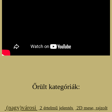
Őrült kategóriák:
(nagy)városi
2 értelmű jelentés
2D mese, rajzolt