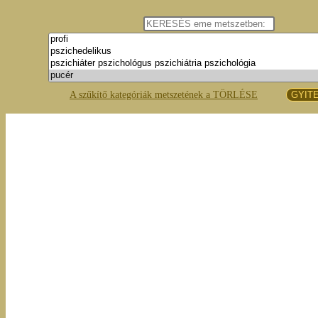
A szűkítő kategóriák metszetének a TÖRLÉSE