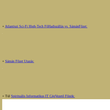
+
Atlantiszi Sci-Fi High-Tech FőHadiszállás vs. SámánFőzet:
+
Sámán Főzet Utazás:
+ Túl
Spirituális Informatikus IT CégVezető Főnök: