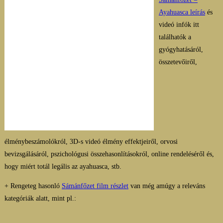
Ayahuasca leírás
és
videó infók itt
találhatók a
gyógyhatásáról,
összetevőiről,
élménybeszámolókról, 3D-s videó élmény effektjeiről, orvosi
bevizsgálásáról, pszichológusi összehasonlításokról, online rendeléséről és,
hogy miért totál legális az ayahuasca, stb.
+ Rengeteg hasonló
Sámánfőzet film részlet
van még amúgy a releváns
kategóriák alatt, mint pl.: