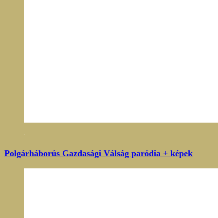
Polgárháborús Gazdasági Válság paródia + képek