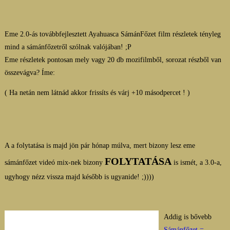
Eme 2.0-ás továbbfejlesztett Ayahuasca SámánFőzet film részletek tényleg
mind a sámánfőzetről szólnak valójában! ;P
Eme részletek pontosan mely vagy 20 db mozifilmből, sorozat részből van
összevágva? Íme:
( Ha netán nem látnád akkor frissíts és várj +10 másodpercet ! )
A a folytatása is majd jön pár hónap múlva, mert bizony lesz eme
FOLYTATÁSA
sámánfőzet videó mix-nek bizony
is ismét, a 3.0-a,
ugyhogy nézz vissza majd később is ugyanide! ;))))
Addig is bővebb
Sámánfőzet =