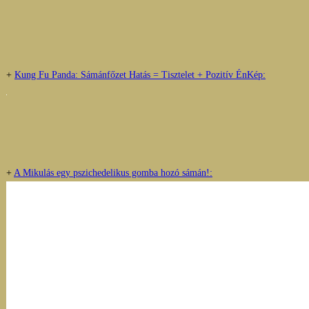
+
Kung Fu Panda: Sámánfőzet Hatás = Tisztelet + Pozitív ÉnKép:
+
A Mikulás egy pszichedelikus gomba hozó sámán!: