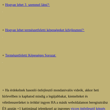
+
Hogyan lehet 3. szemmel látni?:
+
Hogyan lehet természetfeletti képességeket kifejleszteni?:
+
Természetfeletti Képességes Sorozat:
+ Ha érdekelnek hasonló önfejlesztő mondanivalós videók, akkor heti
hírlevélben is kaphatod mindig a legújabbakat, kiemelteket és
véletlenszerűeket is örökké ingyen HA a másik weboldalamon beregisztrálsz
ÉS azután +1 kattintással jelentkezel az ingyenes
vicces önfejlesztő képzés