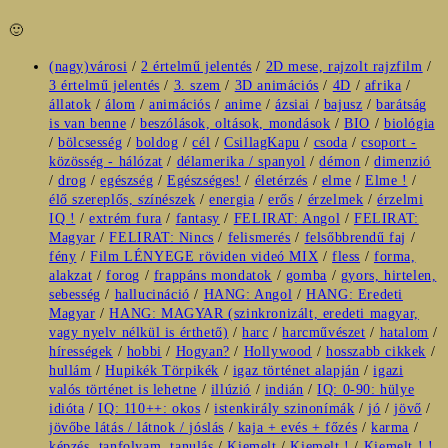
🙂
Post
(nagy)városi
/
2 értelmű jelentés
/
2D mese, rajzolt rajzfilm
/
category:
3 értelmű jelentés
/
3. szem
/
3D animációs
/
4D
/
afrika
/
állatok
/
álom
/
animációs
/
anime
/
ázsiai
/
bajusz
/
barátság
is van benne
/
beszólások, oltások, mondások
/
BIO
/
biológia
/
bölcsesség
/
boldog
/
cél
/
CsillagKapu
/
csoda
/
csoport -
közösség - hálózat
/
délamerika / spanyol
/
démon
/
dimenzió
/
drog
/
egészség
/
Egészséges!
/
életérzés
/
elme
/
Elme !
/
élő szereplős, színészek
/
energia
/
erős
/
érzelmek
/
érzelmi
IQ !
/
extrém fura
/
fantasy
/
FELIRAT: Angol
/
FELIRAT:
Magyar
/
FELIRAT: Nincs
/
felismerés
/
felsőbbrendű faj
/
fény
/
Film LÉNYEGE röviden videó MIX
/
fless
/
forma,
alakzat
/
forog
/
frappáns mondatok
/
gomba
/
gyors, hirtelen,
sebesség
/
hallucináció
/
HANG: Angol
/
HANG: Eredeti
Magyar
/
HANG: MAGYAR (szinkronizált, eredeti magyar,
vagy nyelv nélkül is érthető)
/
harc
/
harcművészet
/
hatalom
/
hírességek
/
hobbi
/
Hogyan?
/
Hollywood
/
hosszabb cikkek
/
hullám
/
Hupikék Törpikék
/
igaz történet alapján
/
igazi
valós történet is lehetne
/
illúzió
/
indián
/
IQ: 0-90: hülye
idióta
/
IQ: 110++: okos
/
istenkirály szinonímák
/
jó
/
jövő
/
jövőbe látás / látnok / jóslás
/
kaja + evés + főzés
/
karma
/
képzés, tanfolyam, tanulás
/
Kiemelt
/
Kiemelt !
/
Kiemelt ! !