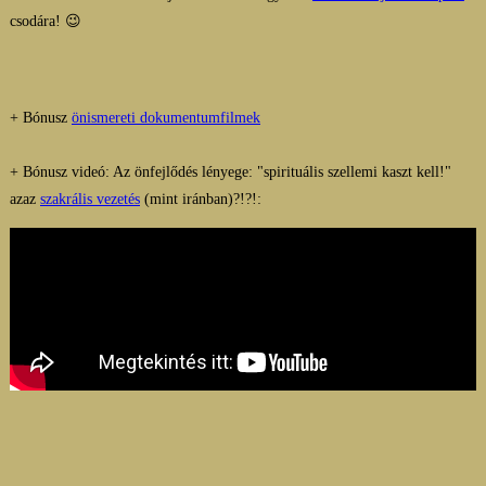
csodára! 😉
+ Bónusz
önismereti dokumentumfilmek
+ Bónusz videó: Az önfejlődés lényege: "spirituális szellemi kaszt kell!"
azaz
szakrális vezetés
(mint iránban)?!?!: