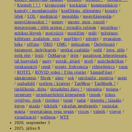
/
Kiemelt ! ! !
/
kíváncsiság
/
kockáztat
/
kommunikáció
/
komoly / mondanivalós
/
konfliktus, ellenséges
/
kreatív
/
lélek
/
LOL
/
meditáció
/
megoldás
/
megvilágosodás
/
megvilágosodott !
/
menny
/
mester, guru, vezető
/
metaverzum / több szintes / virtuális valóság
/
misztikus
/
mítikus lények
/
motiváció
/
mozifilm
/
múlt
/
művészet,
költészet, irodalom, vers
/
nap(fény)
/
növény
/
nyugalom,
béke
/
offline
/
ÖKO
/
OMG
/
önbizalom
/
Önfejlesztő
/
önismeret, önfejlesztés
/
optikai csalódás
/
ordít
/
öreg, idős
/
örök élet
/
őrült
/
ŐsMagyar
/
ötlet
/
paradoxon lehetetlenség,
túl bonyolult
/
party
/
portál- átjáró
/
profi
/
pszichedelikus
/
reinkarnáció
/
repül
/
rezgés, frekvencia
/
röhögőgörcs
/
rossz
/
ROTFL
/
RÖVID videó / Film részlet
/
SámánFőzet
/
sámánizmus
/
Shrek
/
siker
/
sok
/
spirituális, ezotéria
/
sugár
/
szabadidő
/
szellem / kísértet
/
TanMese
/
TanMesék !
/
táplálkozás, diéta
/
társadalmi álarc !
/
telepátia
/
terápia
/
természet
/
természetfeletti képességek
/
tippek
/
titkos,
rejtélyes, titok
/
történet
/
trend
/
tudat
/
tüntetés / lázadás
/
ügyes
/
utazás
/
ütközik
/
váratlan meglepetés
/
varázslat,
mágia
/
vegetáriánus vega vegán
/
vicces
/
videók
/
vigyor
/
vizualizáció
/
wellness
/
WTF
Post
2020, szeptember 3
published:
Post
2025, július 8