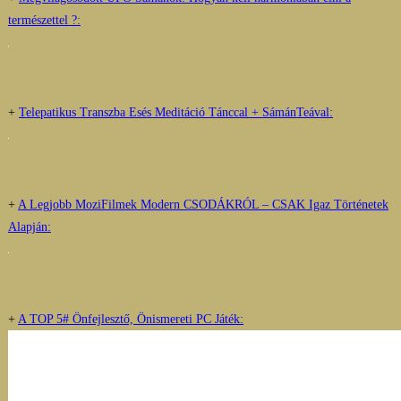
természettel ?:
+
Telepatikus Transzba Esés Meditáció Tánccal + SámánTeával:
+
A Legjobb MoziFilmek Modern CSODÁKRÓL – CSAK Igaz Történetek
Alapján:
+
A TOP 5# Önfejlesztő, Önismereti PC Játék: