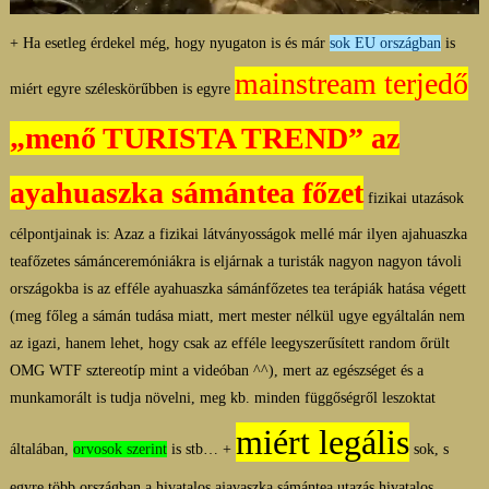
+ Ha esetleg érdekel még, hogy nyugaton is és már
sok EU országban
is
mainstream terjedő
miért egyre széleskörűbben is egyre
„menő TURISTA TREND” az
ayahuaszka sámántea főzet
fizikai utazások
célpontjainak is: Azaz a fizikai látványosságok mellé már ilyen ajahuaszka
teafőzetes sámánceremóniákra is eljárnak a turisták nagyon nagyon távoli
országokba is az efféle ayahuaszka sámánfőzetes tea terápiák hatása végett
(meg főleg a sámán tudása miatt, mert mester nélkül ugye egyáltalán nem
az igazi, hanem lehet, hogy csak az efféle leegyszerűsített random őrült
OMG WTF sztereotíp mint a videóban ^^), mert az egészséget és a
munkamorált is tudja növelni, meg kb. minden függőségről leszoktat
miért legális
általában,
orvosok szerint
is stb… +
sok, s
egyre több országban a hivatalos ajavaszka sámántea utazás hivatalos