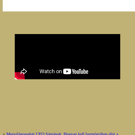
+
Megvilágosodott UFO Sámánok: Hogyan kell harmóniában élni a