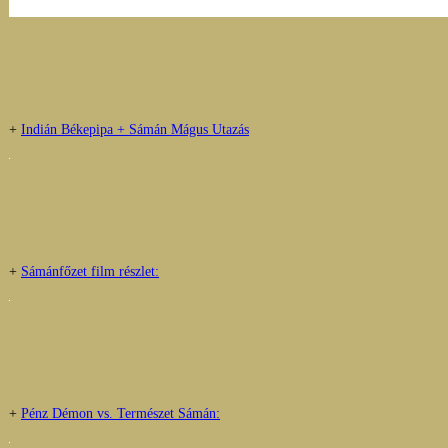
+
Indián Békepipa + Sámán Mágus Utazás
+
Sámánfőzet film részlet:
+
Pénz Démon vs. Természet Sámán: