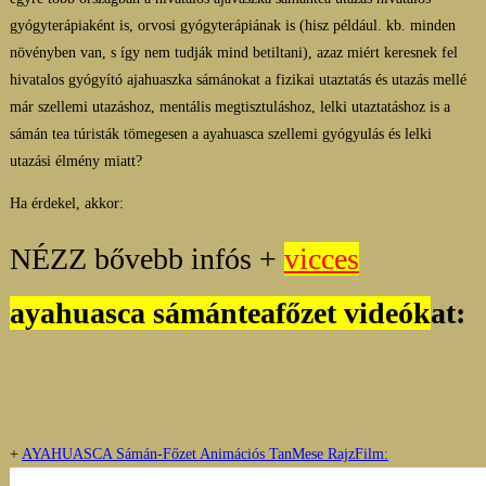
gyógyterápiaként is, orvosi gyógyterápiának is (hisz például. kb. minden
növényben van, s így nem tudják mind betiltani), azaz miért keresnek fel
hivatalos gyógyító ajahuaszka sámánokat a fizikai utaztatás és utazás mellé
már szellemi utazáshoz, mentális megtisztuláshoz, lelki utaztatáshoz is a
sámán tea túristák tömegesen a ayahuasca szellemi gyógyulás és lelki
utazási élmény miatt?
Ha érdekel, akkor:
NÉZZ bővebb infós +
vicces
ayahuasca sámánteafőzet videók
at:
+
AYAHUASCA Sámán-Főzet Animációs TanMese RajzFilm: